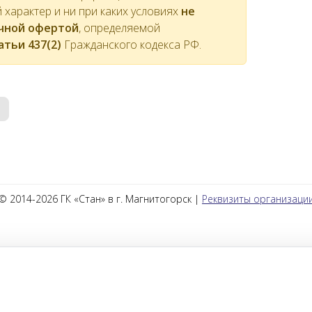
характер и ни при каких условиях
не
ичной офертой
, определяемой
атьи 437(2)
Гражданского кодекса РФ.
© 2014-2026 ГК «Стан» в г. Магнитогорск |
Реквизиты организаци