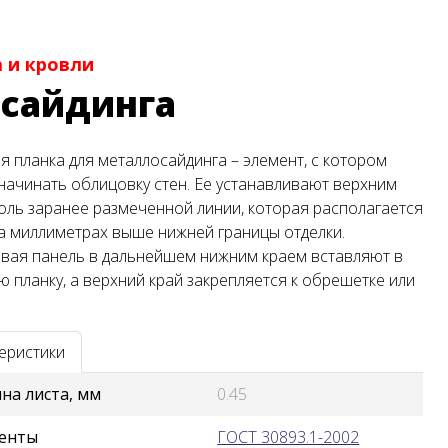
 и кровли
 сайдинга
я планка для металлосайдинга – элемент, с котором
начинать облицовку стен. Ее устанавливают верхним
оль заранее размеченной линии, которая располагается
а миллиметрах выше нижней границы отделки.
вая панель в дальнейшем нижним краем вставляют в
ю планку, а верхний край закрепляется к обрешетке или
еристики
на листа, мм
0.45
енты
ГОСТ 30893.1-2002